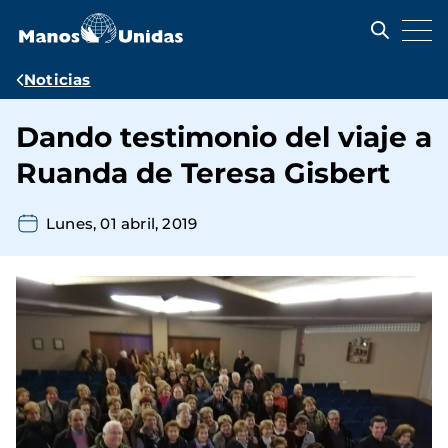
Pasar
al
contenido
principal
Ruta
Noticias
de
Dando testimonio del viaje a
navegación
Ruanda de Teresa Gisbert
Lunes, 01 abril, 2019