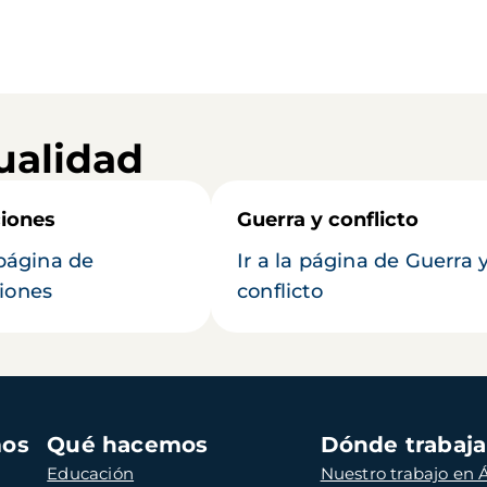
ualidad
iones
Guerra y conflicto
 página de
Ir a la página de Guerra 
iones
conflicto
mos
Qué hacemos
Dónde trabaj
Educación
Nuestro trabajo en Á