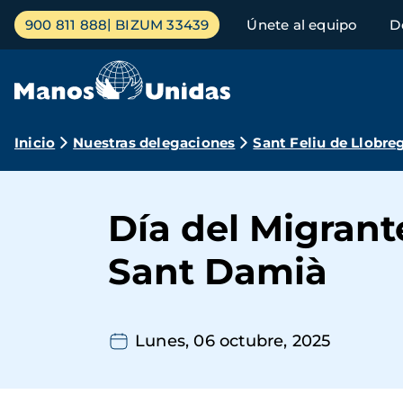
Pasar
Menú
900 811 888
BIZUM 33439
Únete al equipo
D
al
principal
contenido
principal
Ruta
Inicio
Nuestras delegaciones
Sant Feliu de Llobre
de
navegación
Día del Migrant
Sant Damià
Lunes, 06 octubre, 2025