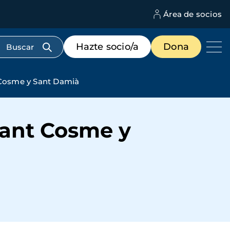
Área de socios
M
d
c
Menú
Hazte socio/a
Dona
d
de
us
destacados
cabecera
t Cosme y Sant Damià
Sant Cosme y