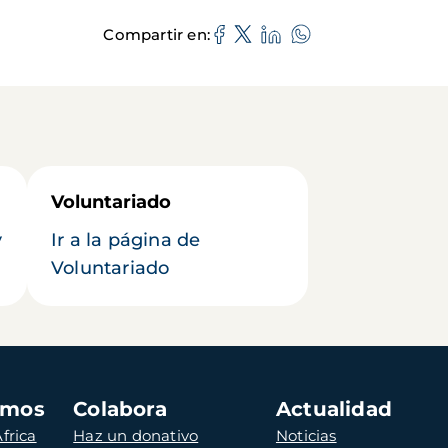
Compartir en
Voluntariado
y
Ir a la página de
Voluntariado
amos
Colabora
Actualidad
frica
Haz un donativo
Noticias