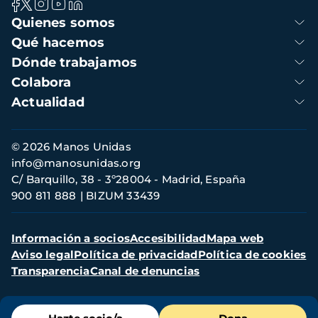
Navegación
Quienes somos
principal
Qué hacemos
Dónde trabajamos
Colabora
Actualidad
Información
© 2026 Manos Unidas
de
info@manosunidas.org
contacto
C/ Barquillo, 38 - 3º28004 - Madrid, España
900 811 888
BIZUM 33439
Menú
Información a socios
Accesibilidad
Mapa web
secundario
Aviso legal
Política de privacidad
Política de cookies
Transparencia
Canal de denuncias
Menú