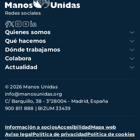
Redes sociales
Navegación
Quienes somos
principal
Qué hacemos
Dónde trabajamos
Colabora
Actualidad
Información
© 2026 Manos Unidas
de
info@manosunidas.org
contacto
C/ Barquillo, 38 - 3º28004 - Madrid, España
900 811 888
BIZUM 33439
Menú
Información a socios
Accesibilidad
Mapa web
secundario
Aviso legal
Política de privacidad
Política de cookies