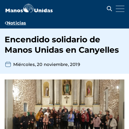
Pasar
al
contenido
principal
Ruta
Noticias
de
Encendido solidario de
navegación
Manos Unidas en Canyelles
Miércoles, 20 noviembre, 2019