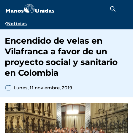
Pasar
al
contenido
principal
Ruta
Noticias
de
Encendido de velas en
navegación
Vilafranca a favor de un
proyecto social y sanitario
en Colombia
Lunes, 11 noviembre, 2019