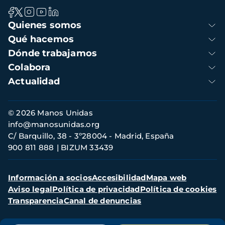
Navegación
Quienes somos
principal
Qué hacemos
Dónde trabajamos
Colabora
Actualidad
Información
© 2026 Manos Unidas
de
info@manosunidas.org
contacto
C/ Barquillo, 38 - 3º28004 - Madrid, España
900 811 888
BIZUM 33439
Menú
Información a socios
Accesibilidad
Mapa web
secundario
Aviso legal
Política de privacidad
Política de cookies
Transparencia
Canal de denuncias