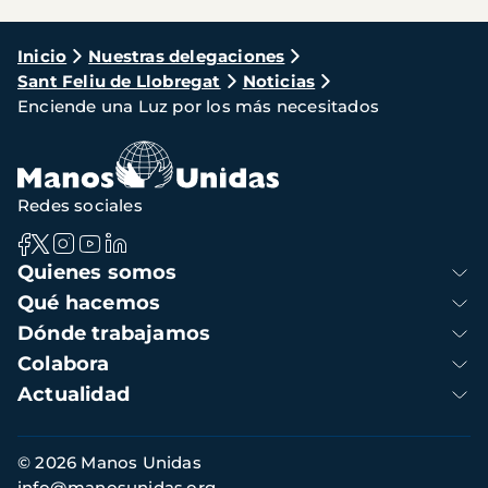
Ruta
Inicio
Nuestras delegaciones
Sant Feliu de Llobregat
Noticias
de
Enciende una Luz por los más necesitados
navegación
Redes sociales
Navegación
Quienes somos
principal
Qué hacemos
Dónde trabajamos
Colabora
Actualidad
Información
© 2026 Manos Unidas
de
info@manosunidas.org