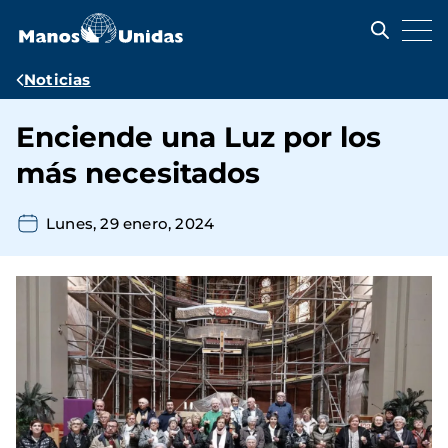
Pasar
al
contenido
principal
Ruta
Noticias
de
Enciende una Luz por los
navegación
más necesitados
Lunes, 29 enero, 2024