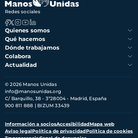
Redes sociales
Navegación
Quienes somos
principal
Qué hacemos
Dónde trabajamos
Colabora
Actualidad
Información
© 2026 Manos Unidas
de
info@manosunidas.org
contacto
C/ Barquillo, 38 - 3º28004 - Madrid, España
900 811 888
BIZUM 33439
Menú
Información a socios
Accesibilidad
Mapa web
secundario
Aviso legal
Política de privacidad
Política de cookies