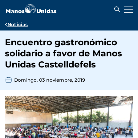
Pasar
al
contenido
principal
Ruta
Noticias
de
Encuentro gastronómico
navegación
solidario a favor de Manos
Unidas Castelldefels
Domingo, 03 noviembre, 2019