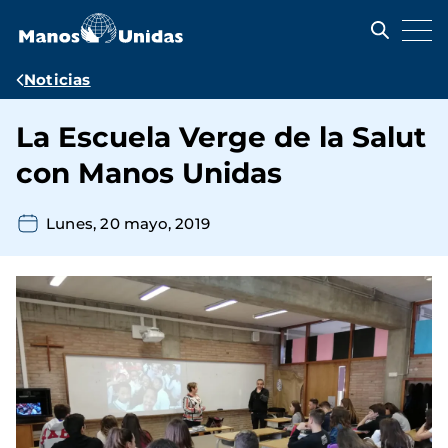
Pasar
al
contenido
principal
Ruta
Noticias
de
La Escuela Verge de la Salut
navegación
con Manos Unidas
Lunes, 20 mayo, 2019