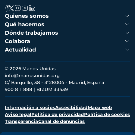
Navegación
Quienes somos
principal
Qué hacemos
Dónde trabajamos
Colabora
Actualidad
Información
© 2026 Manos Unidas
de
info@manosunidas.org
contacto
C/ Barquillo, 38 - 3º28004 - Madrid, España
900 811 888
BIZUM 33439
Menú
Información a socios
Accesibilidad
Mapa web
secundario
Aviso legal
Política de privacidad
Política de cookies
Transparencia
Canal de denuncias