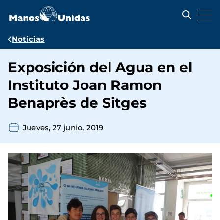
Pasar
al
contenido
principal
Ruta
Noticias
de
Exposición del Agua en el
navegación
Instituto Joan Ramon
Benaprès de Sitges
Jueves, 27 junio, 2019