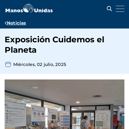
Pasar
al
contenido
principal
Ruta
Noticias
de
Exposición Cuidemos el
navegación
Planeta
Miércoles, 02 julio, 2025