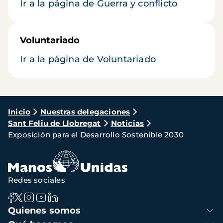
Ir a la página de Guerra y conflicto
Voluntariado
Ir a la página de Voluntariado
Ruta
Inicio
Nuestras delegaciones
Sant Feliu de Llobregat
Noticias
de
Exposición para el Desarrollo Sostenible 2030
navegación
Redes sociales
Navegación
Quienes somos
principal