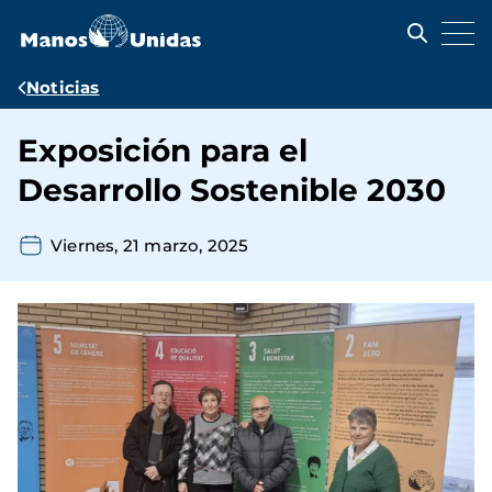
Pasar
al
contenido
principal
Ruta
Noticias
de
Exposición para el
navegación
Desarrollo Sostenible 2030
Viernes, 21 marzo, 2025