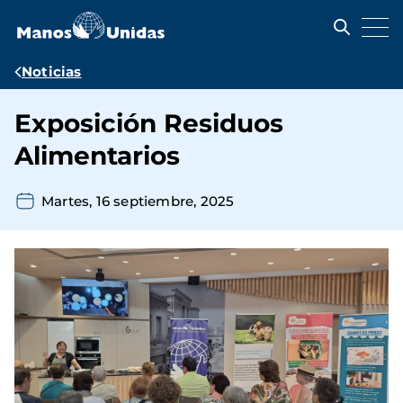
Pasar
al
contenido
principal
Ruta
Noticias
de
Exposición Residuos
navegación
Alimentarios
Martes, 16 septiembre, 2025