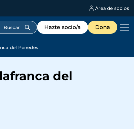
Área de socios
M
d
c
Menú
Hazte socio/a
Dona
d
de
us
destacados
cabecera
ranca del Penedès
lafranca del