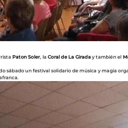
rrista
Paton Soler
, la
Coral de La Girada
y también el
M
do sábado un festival solidario de música y magia org
afranca.