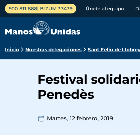
Pasar
Menú
900 811 888
BIZUM 33439
Únete al equipo
D
al
principal
contenido
principal
Ruta
Inicio
Nuestras delegaciones
Sant Feliu de Llobre
de
navegación
Festival solida
Penedès
Martes, 12 febrero, 2019