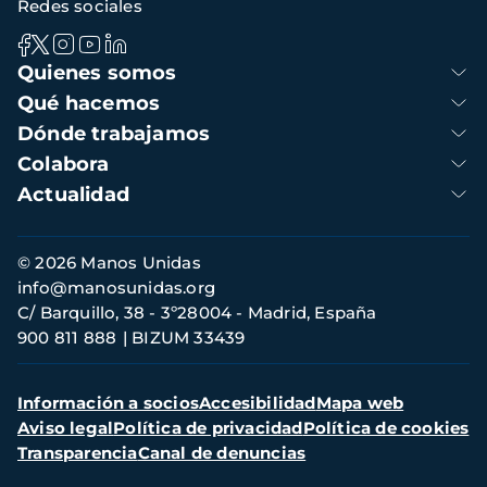
Redes sociales
Navegación
Quienes somos
principal
Qué hacemos
Dónde trabajamos
Colabora
Actualidad
Información
© 2026 Manos Unidas
de
info@manosunidas.org
contacto
C/ Barquillo, 38 - 3º28004 - Madrid, España
900 811 888
BIZUM 33439
Menú
Información a socios
Accesibilidad
Mapa web
secundario
Aviso legal
Política de privacidad
Política de cookies
Transparencia
Canal de denuncias