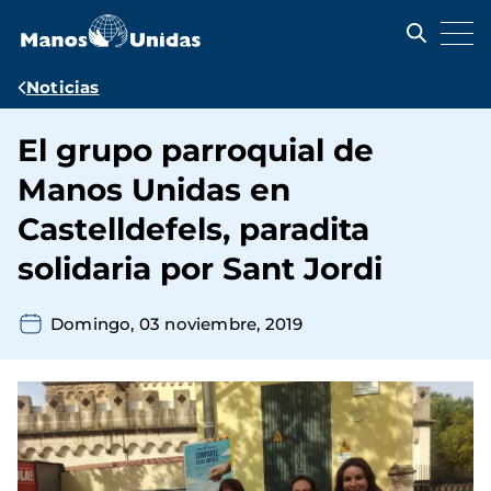
Pasar
al
contenido
principal
Ruta
Noticias
de
El grupo parroquial de
navegación
Manos Unidas en
Castelldefels, paradita
solidaria por Sant Jordi
Domingo, 03 noviembre, 2019