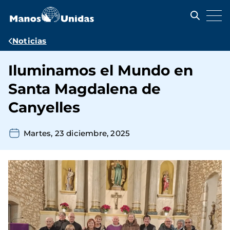
Pasar
al
contenido
principal
Ruta
Noticias
de
Iluminamos el Mundo en
navegación
Santa Magdalena de
Canyelles
Martes, 23 diciembre, 2025