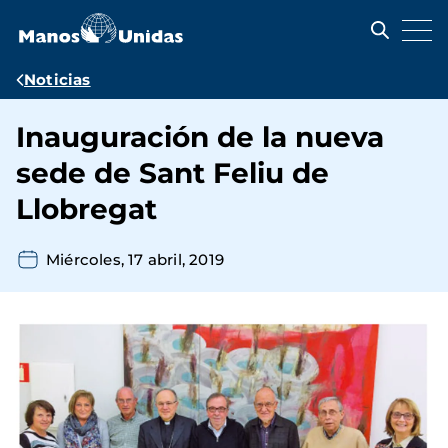
Pasar
al
contenido
principal
Ruta
Noticias
de
Inauguración de la nueva
navegación
sede de Sant Feliu de
Llobregat
Miércoles, 17 abril, 2019