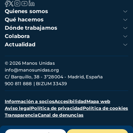
Navegación
Quienes somos
principal
Qué hacemos
Dónde trabajamos
Colabora
Actualidad
Información
© 2026 Manos Unidas
de
info@manosunidas.org
contacto
C/ Barquillo, 38 - 3º28004 - Madrid, España
900 811 888
BIZUM 33439
Menú
Información a socios
Accesibilidad
Mapa web
secundario
Aviso legal
Política de privacidad
Política de cookies
Transparencia
Canal de denuncias
Menú