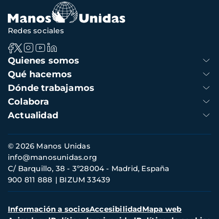
Redes sociales
Navegación
Quienes somos
principal
Qué hacemos
Dónde trabajamos
Colabora
Actualidad
Información
© 2026 Manos Unidas
de
info@manosunidas.org
contacto
C/ Barquillo, 38 - 3º28004 - Madrid, España
900 811 888
BIZUM 33439
Menú
Información a socios
Accesibilidad
Mapa web
secundario