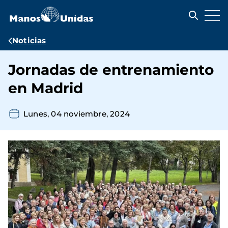
Pasar
al
contenido
principal
Ruta
Noticias
de
Jornadas de entrenamiento
navegación
en Madrid
Lunes, 04 noviembre, 2024