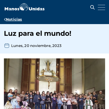
Pasar
al
contenido
principal
Ruta
Noticias
de
Luz para el mundo!
navegación
Lunes, 20 noviembre, 2023