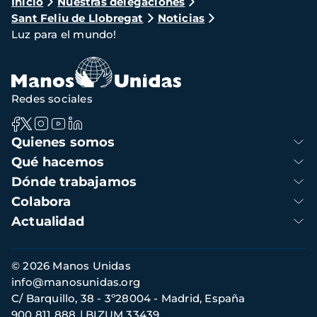
Ruta
Inicio
Nuestras delegaciones
Sant Feliu de Llobregat
Noticias
de
Luz para el mundo!
navegación
Redes sociales
Navegación
Quienes somos
principal
Qué hacemos
Dónde trabajamos
Colabora
Actualidad
Información
© 2026 Manos Unidas
de
info@manosunidas.org
contacto
C/ Barquillo, 38 - 3º28004 - Madrid, España
900 811 888
BIZUM 33439