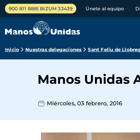
Pasar
Menú
900 811 888
BIZUM 33439
Únete al equipo
D
al
principal
contenido
principal
Ruta
Inicio
Nuestras delegaciones
Sant Feliu de Llobre
de
navegación
Manos Unidas A
Miércoles, 03 febrero, 2016