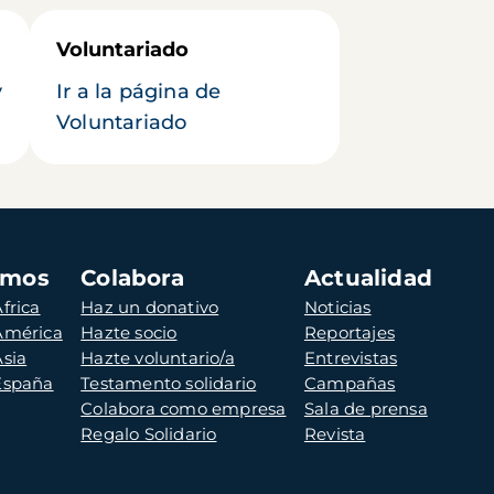
Voluntariado
y
Ir a la página de
Voluntariado
amos
Colabora
Actualidad
frica
Haz un donativo
Noticias
 América
Hazte socio
Reportajes
Asia
Hazte voluntario/a
Entrevistas
 España
Testamento solidario
Campañas
Colabora como empresa
Sala de prensa
Regalo Solidario
Revista