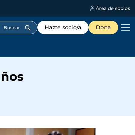
Área de socios
M
d
c
Menú
Hazte socio/a
Dona
d
de
us
destacados
cabecera
años