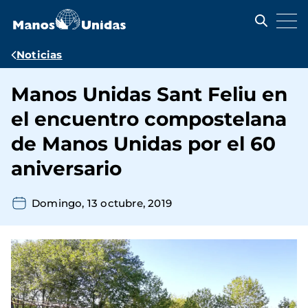
Pasar
al
contenido
principal
Ruta
Noticias
de
Manos Unidas Sant Feliu en
navegación
el encuentro compostelana
de Manos Unidas por el 60
aniversario
Domingo, 13 octubre, 2019