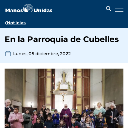
Pasar
al
contenido
principal
Ruta
Noticias
de
En la Parroquia de Cubelles
navegación
Lunes, 05 diciembre, 2022