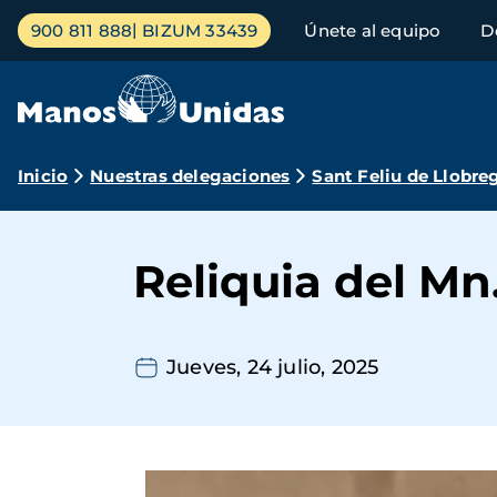
Pasar
Menú
900 811 888
BIZUM 33439
Únete al equipo
D
al
principal
contenido
principal
Ruta
Inicio
Nuestras delegaciones
Sant Feliu de Llobre
de
navegación
Reliquia del Mn
Jueves, 24 julio, 2025