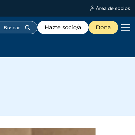
Área de socios
M
d
c
Menú
Hazte socio/a
Dona
d
de
us
destacados
cabecera