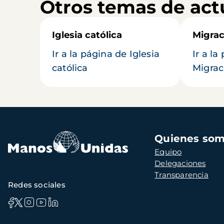
Otros temas de act
Iglesia católica
Migrac
Ir a la página de Iglesia
Ir a la
católica
Migrac
Navegación
Quienes so
principal
Equipo
Delegaciones
Transparencia
Redes sociales