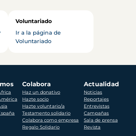
Voluntariado
y
Ir a la página de
Voluntariado
amos
Colabora
Actualidad
frica
Haz un donativo
Noticias
 América
Hazte socio
Reportajes
Asia
Hazte voluntario/a
Entrevistas
 España
Testamento solidario
Campañas
Colabora como empresa
Sala de prensa
Regalo Solidario
Revista