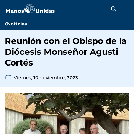
Pasar
al
contenido
principal
Ruta
Noticias
de
Reunión con el Obispo de la
navegación
Diócesis Monseñor Agusti
Cortés
Viernes, 10 noviembre, 2023