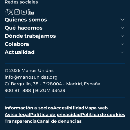
Redes sociales
Navegación
Quienes somos
principal
Qué hacemos
Dónde trabajamos
Colabora
Actualidad
Información
© 2026 Manos Unidas
de
info@manosunidas.org
contacto
C/ Barquillo, 38 - 3º28004 - Madrid, España
900 811 888
BIZUM 33439
Menú
Información a socios
Accesibilidad
Mapa web
secundario
Aviso legal
Política de privacidad
Política de cookies
Transparencia
Canal de denuncias