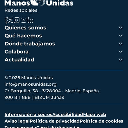
Redes sociales
Navegación
Quienes somos
principal
Qué hacemos
Dónde trabajamos
Colabora
Actualidad
Información
© 2026 Manos Unidas
de
info@manosunidas.org
contacto
C/ Barquillo, 38 - 3º28004 - Madrid, España
900 811 888
BIZUM 33439
Menú
Información a socios
Accesibilidad
Mapa web
secundario
Aviso legal
Política de privacidad
Política de cookies
Transparencia
Canal de denuncias