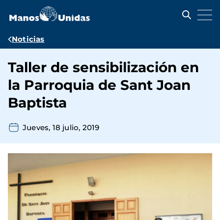
Pasar
al
contenido
principal
Ruta
Noticias
de
Taller de sensibilización en
navegación
la Parroquia de Sant Joan
Baptista
Jueves, 18 julio, 2019