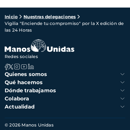
Ruta
Inicio
Nuestras delegaciones
Vigilia "Enciende tu compromiso" por la X edición de
de
las 24 Horas
navegación
Redes sociales
Navegación
Quienes somos
principal
Qué hacemos
Dónde trabajamos
Colabora
Actualidad
Información
© 2026 Manos Unidas
de