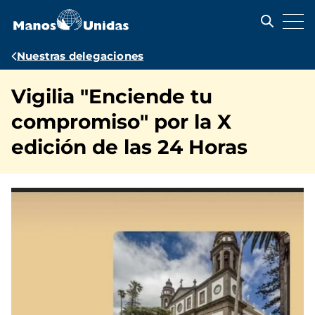
Pasar
al
contenido
principal
Ruta
Nuestras delegaciones
de
Vigilia "Enciende tu
navegación
compromiso" por la X
edición de las 24 Horas