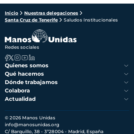
Ruta
Inicio
Nuestras delegaciones
Santa Cruz de Tenerife
Saludos Institucionales
de
navegación
Redes sociales
Navegación
Quienes somos
principal
Qué hacemos
Dónde trabajamos
Colabora
Actualidad
Información
© 2026 Manos Unidas
de
info@manosunidas.org
contacto
C/ Barquillo, 38 - 3º28004 - Madrid, España