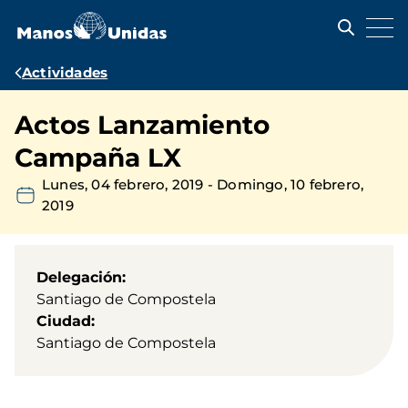
Pasar
al
contenido
principal
Ruta
Actividades
de
Actos Lanzamiento
navegación
Campaña LX
Lunes, 04 febrero, 2019
-
Domingo, 10 febrero,
2019
Delegación
Santiago de Compostela
Ciudad
Santiago de Compostela