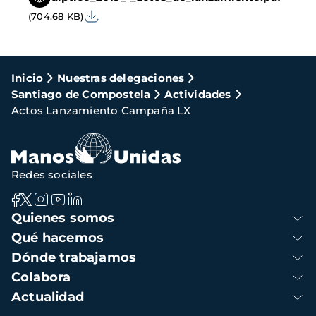
(704.68 KB)
Ruta
Inicio
Nuestras delegaciones
Santiago de Compostela
Actividades
de
Actos Lanzamiento Campaña LX
navegación
Redes sociales
Navegación
Quienes somos
principal
Qué hacemos
Dónde trabajamos
Colabora
Actualidad