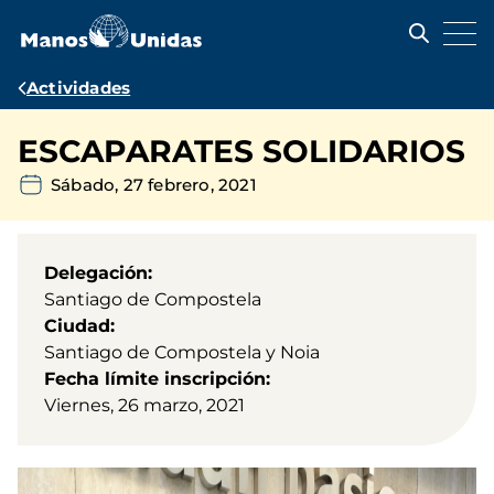
Pasar
al
contenido
principal
Ruta
Actividades
de
ESCAPARATES SOLIDARIOS
navegación
Sábado, 27 febrero, 2021
Delegación
Santiago de Compostela
Ciudad
Santiago de Compostela y Noia
Fecha límite inscripción
Viernes, 26 marzo, 2021