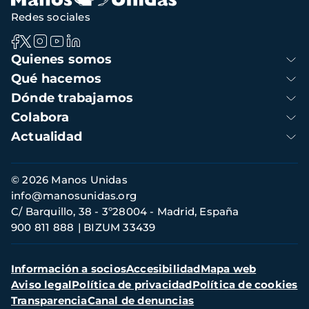
Redes sociales
Navegación
Quienes somos
principal
Qué hacemos
Dónde trabajamos
Colabora
Actualidad
Información
© 2026 Manos Unidas
de
info@manosunidas.org
contacto
C/ Barquillo, 38 - 3º28004 - Madrid, España
900 811 888
BIZUM 33439
Menú
Información a socios
Accesibilidad
Mapa web
secundario
Aviso legal
Política de privacidad
Política de cookies
Transparencia
Canal de denuncias