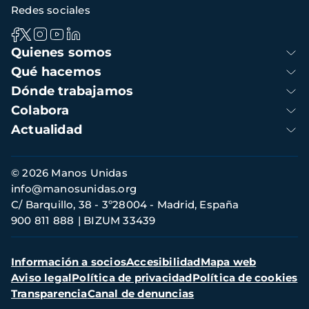
Redes sociales
Navegación
Quienes somos
principal
Qué hacemos
Dónde trabajamos
Colabora
Actualidad
Información
© 2026 Manos Unidas
de
info@manosunidas.org
contacto
C/ Barquillo, 38 - 3º28004 - Madrid, España
900 811 888
BIZUM 33439
Menú
Información a socios
Accesibilidad
Mapa web
secundario
Aviso legal
Política de privacidad
Política de cookies
Transparencia
Canal de denuncias