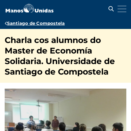
Pasar
al
contenido
principal
Ruta
Santiago de Compostela
de
Charla cos alumnos do
navegación
Master de Economía
Solidaria. Universidade de
Santiago de Compostela