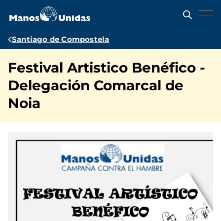
Pasar
al
contenido
principal
Ruta
Santiago de Compostela
de
Festival Artistico Benéfico -
navegación
Delegación Comarcal de
Noia