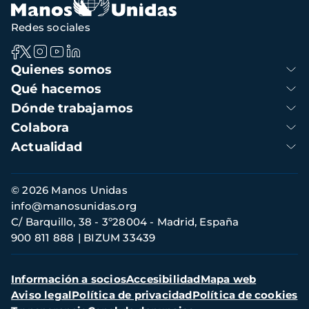
Redes sociales
Navegación
Quienes somos
principal
Qué hacemos
Dónde trabajamos
Colabora
Actualidad
Información
© 2026 Manos Unidas
de
info@manosunidas.org
contacto
C/ Barquillo, 38 - 3º28004 - Madrid, España
900 811 888
BIZUM 33439
Menú
Información a socios
Accesibilidad
Mapa web
secundario
Aviso legal
Política de privacidad
Política de cookies