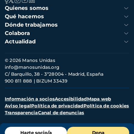
Navegación
Quienes somos
principal
Qué hacemos
Dónde trabajamos
Colabora
Actualidad
Información
© 2026 Manos Unidas
de
info@manosunidas.org
contacto
C/ Barquillo, 38 - 3º28004 - Madrid, España
900 811 888
BIZUM 33439
Menú
Información a socios
Accesibilidad
Mapa web
secundario
Aviso legal
Política de privacidad
Política de cookies
Transparencia
Canal de denuncias
Menú
Hazte socio/a
Dona