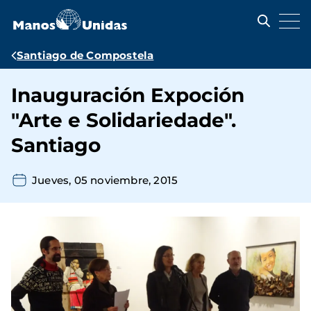
Pasar
al
contenido
principal
Ruta
Santiago de Compostela
de
Inauguración Expoción
navegación
"Arte e Solidariedade".
Santiago
Jueves, 05 noviembre, 2015