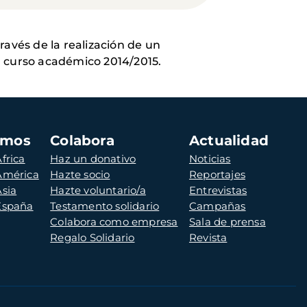
ravés de la realización de un
l curso académico 2014/2015.
amos
Colabora
Actualidad
frica
Haz un donativo
Noticias
 América
Hazte socio
Reportajes
Asia
Hazte voluntario/a
Entrevistas
 España
Testamento solidario
Campañas
Colabora como empresa
Sala de prensa
Regalo Solidario
Revista