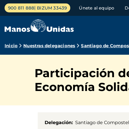
Pasar
Menú
900 811 888
BIZUM 33439
Únete al equipo
D
al
principal
contenido
principal
Ruta
Inicio
Nuestras delegaciones
Santiago de Compos
de
navegación
Participación d
Economía Solid
Delegación
Santiago de Composte