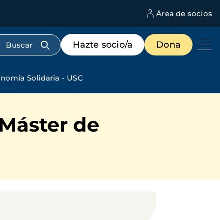
Área de socios
M
d
c
Menú
Hazte socio/a
Dona
d
de
us
destacados
cabecera
nomía Solidaria - USC
 Máster de