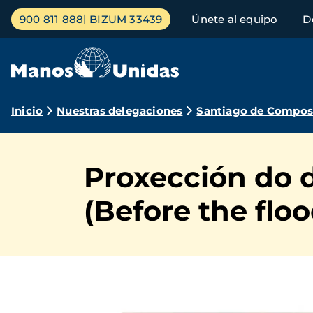
Pasar
Menú
900 811 888
BIZUM 33439
Únete al equipo
D
al
principal
contenido
principal
Ruta
Inicio
Nuestras delegaciones
Santiago de Compos
de
navegación
Proxección do 
(Before the floo