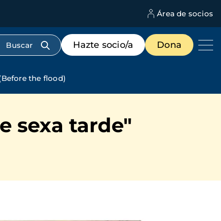
Área de socios
M
d
c
Menú
Hazte socio/a
Dona
d
de
us
destacados
cabecera
Before the flood)
e sexa tarde"