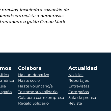
revilos, incluíndo a salvación de
ademais entrevista a numerosas
tres anos e o guión firmao Mark
amos
Colabora
Actualidad
frica
Haz un donativo
Noticias
 América
Hazte socio
Reportajes
Asia
Hazte voluntario/a
Entrevistas
 España
Testamento solidario
Campañas
Colabora como empresa
Sala de prensa
Regalo Solidario
Revista