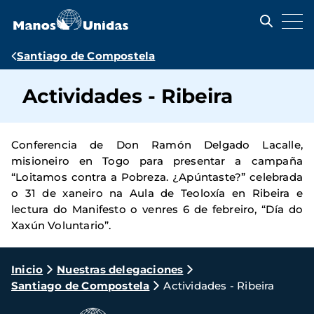
Pasar
al
contenido
principal
Ruta
Santiago de Compostela
de
Actividades - Ribeira
navegación
Conferencia de Don Ramón Delgado Lacalle,
misioneiro en Togo para presentar a campaña
“Loitamos contra a Pobreza. ¿Apúntaste?” celebrada
o 31 de xaneiro na Aula de Teoloxía en Ribeira e
lectura do Manifesto o venres 6 de febreiro, “Día do
Xaxún Voluntario”.
Ruta
Inicio
Nuestras delegaciones
Santiago de Compostela
Actividades - Ribeira
de
navegación