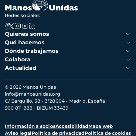
Redes sociales
Navegación
Quienes somos
principal
Qué hacemos
Dónde trabajamos
Colabora
Actualidad
Información
© 2026 Manos Unidas
de
info@manosunidas.org
contacto
C/ Barquillo, 38 - 3º28004 - Madrid, España
900 811 888
BIZUM 33439
Menú
Información a socios
Accesibilidad
Mapa web
secundario
Aviso legal
Política de privacidad
Política de cookies