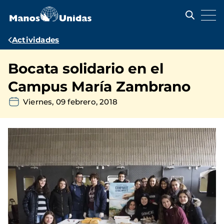
Pasar
al
contenido
principal
Ruta
Actividades
de
Bocata solidario en el
navegación
Campus María Zambrano
Viernes, 09 febrero, 2018