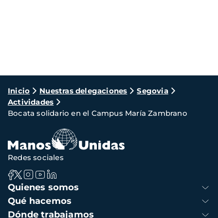
Ruta
Inicio
Nuestras delegaciones
Segovia
Actividades
de
Bocata solidario en el Campus María Zambrano
navegación
Redes sociales
Navegación
Quienes somos
principal
Qué hacemos
Dónde trabajamos