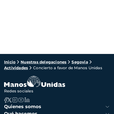
Ruta
Inicio
Nuestras delegaciones
Segovia
Actividades
Concierto a favor de Manos Unidas
de
navegación
Redes sociales
Navegación
Quienes somos
principal
Qué hacemos