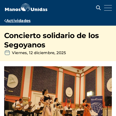
Pasar
al
contenido
principal
Ruta
Actividades
de
Concierto solidario de los
navegación
Segoyanos
Viernes, 12 diciembre, 2025