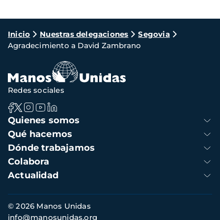
Ruta
Inicio
Nuestras delegaciones
Segovia
Agradecimiento a David Zambrano
de
navegación
Redes sociales
Navegación
Quienes somos
principal
Qué hacemos
Dónde trabajamos
Colabora
Actualidad
Información
© 2026 Manos Unidas
de
info@manosunidas.org