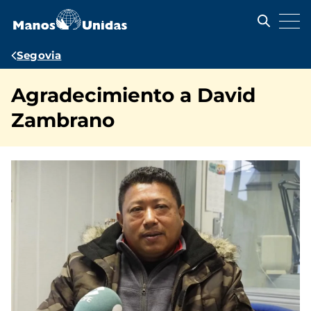
Pasar
al
contenido
principal
Ruta
Segovia
de
Agradecimiento a David
navegación
Zambrano