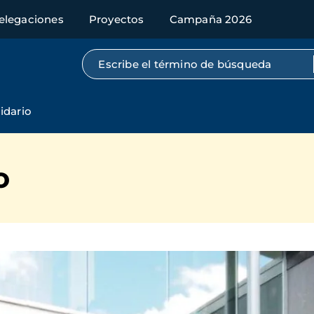
elegaciones
Proyectos
Campaña 2026
Búsqueda por texto completo
idario
o