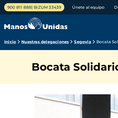
Pasar
Menú
900 811 888
BIZUM 33439
Únete al equipo
D
al
principal
contenido
principal
Ruta
Inicio
Nuestras delegaciones
Segovia
Bocata Sol
de
navegación
Bocata Solidari