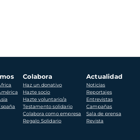
amos
Colabora
Actualidad
frica
Haz un donativo
Noticias
 América
Hazte socio
Reportajes
Asia
Hazte voluntario/a
Entrevistas
 España
Testamento solidario
Campañas
Colabora como empresa
Sala de prensa
Regalo Solidario
Revista