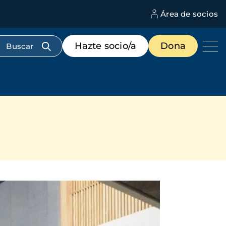
Área de socios
M
d
c
Menú
Hazte socio/a
Dona
d
de
us
destacados
cabecera