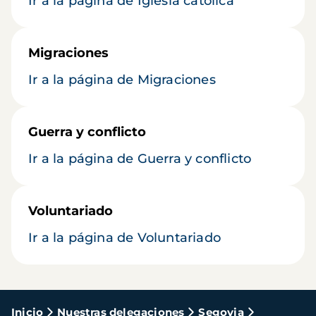
Ir a la página de Iglesia católica
Migraciones
Ir a la página de Migraciones
Guerra y conflicto
Ir a la página de Guerra y conflicto
Voluntariado
Ir a la página de Voluntariado
Ruta
Inicio
Nuestras delegaciones
Segovia