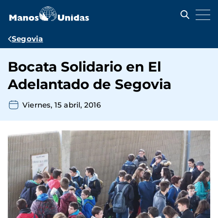
Pasar
al
contenido
principal
Ruta
Segovia
de
Bocata Solidario en El
navegación
Adelantado de Segovia
Viernes, 15 abril, 2016