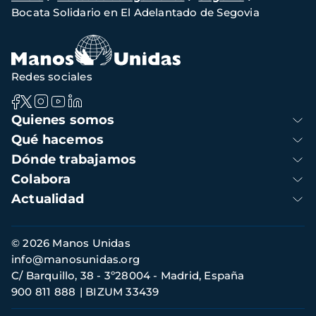
Bocata Solidario en El Adelantado de Segovia
de
navegación
Redes sociales
Navegación
Quienes somos
principal
Qué hacemos
Dónde trabajamos
Colabora
Actualidad
Información
© 2026 Manos Unidas
de
info@manosunidas.org
contacto
C/ Barquillo, 38 - 3º28004 - Madrid, España
900 811 888
BIZUM 33439