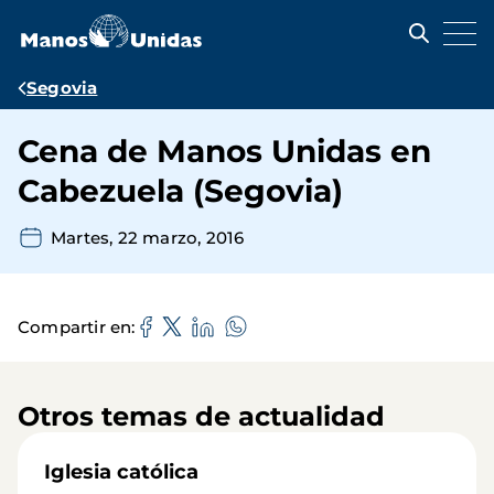
Pasar
al
contenido
principal
Ruta
Segovia
de
Cena de Manos Unidas en
navegación
Cabezuela (Segovia)
Martes, 22 marzo, 2016
Compartir en
Otros temas de actualidad
Iglesia católica