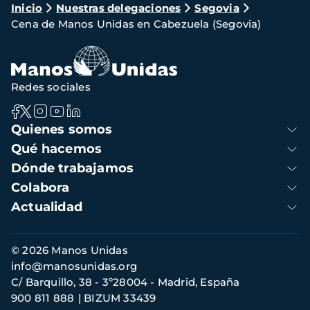
Ruta
Inicio
Nuestras delegaciones
Segovia
Cena de Manos Unidas en Cabezuela (Segovia)
de
navegación
Redes sociales
Navegación
Quienes somos
principal
Qué hacemos
Dónde trabajamos
Colabora
Actualidad
Información
© 2026 Manos Unidas
de
info@manosunidas.org
contacto
C/ Barquillo, 38 - 3º28004 - Madrid, España
900 811 888
BIZUM 33439