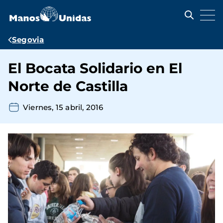
Pasar
al
contenido
principal
Ruta
Segovia
de
El Bocata Solidario en El
navegación
Norte de Castilla
Viernes, 15 abril, 2016