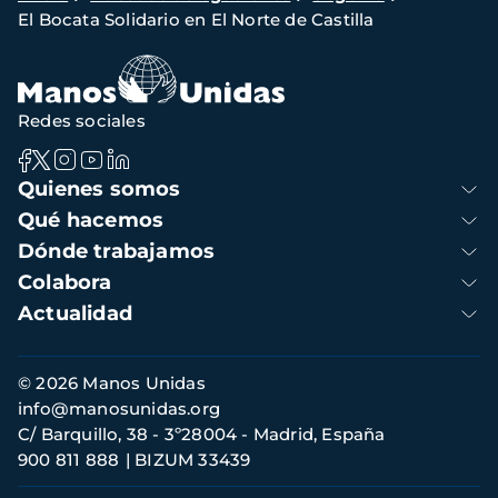
El Bocata Solidario en El Norte de Castilla
de
navegación
Redes sociales
Navegación
Quienes somos
principal
Qué hacemos
Dónde trabajamos
Colabora
Actualidad
Información
© 2026 Manos Unidas
de
info@manosunidas.org
contacto
C/ Barquillo, 38 - 3º28004 - Madrid, España
900 811 888
BIZUM 33439