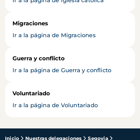
Ir a la página de Iglesia católica
Migraciones
Ir a la página de Migraciones
Guerra y conflicto
Ir a la página de Guerra y conflicto
Voluntariado
Ir a la página de Voluntariado
Ruta
Inicio
Nuestras delegaciones
Segovia