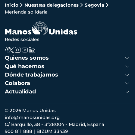
Ruta
Inicio
Nuestras delegaciones
Segovia
Merienda solidaria
de
navegación
Redes sociales
Navegación
Quienes somos
principal
Qué hacemos
Dónde trabajamos
Colabora
Actualidad
Información
© 2026 Manos Unidas
de
info@manosunidas.org
contacto
C/ Barquillo, 38 - 3º28004 - Madrid, España
900 811 888
BIZUM 33439