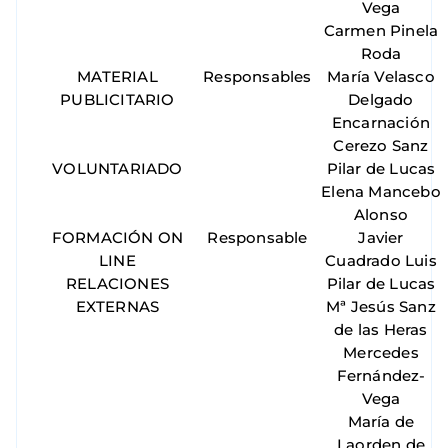
Vega
Carmen Pinela
Roda
MATERIAL
Responsables
María Velasco
PUBLICITARIO
Delgado
Encarnación
Cerezo Sanz
VOLUNTARIADO
Pilar de Lucas
Elena Mancebo
Alonso
FORMACIÓN ON
Responsable
Javier
LINE
Cuadrado Luis
RELACIONES
Pilar de Lucas
EXTERNAS
Mª Jesús Sanz
de las Heras
Mercedes
Fernández-
Vega
María de
Laorden de