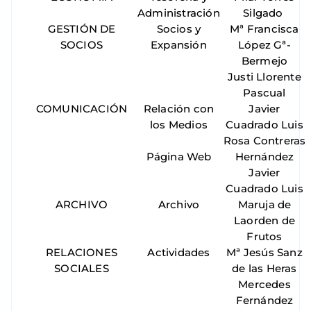
Administración
Silgado
GESTIÓN DE
Socios y
Mª Francisca
SOCIOS
Expansión
López Gª-
Bermejo
Justi Llorente
Pascual
COMUNICACIÓN
Relación con
Javier
los Medios
Cuadrado Luis
Rosa Contreras
Página Web
Hernández
Javier
Cuadrado Luis
ARCHIVO
Archivo
Maruja de
Laorden de
Frutos
RELACIONES
Actividades
Mª Jesús Sanz
SOCIALES
de las Heras
Mercedes
Fernández