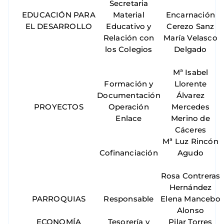
Secretaria
EDUCACIÓN PARA
Material
Encarnación
EL DESARROLLO
Educativo y
Cerezo Sanz
Relación con
María Velasco
los Colegios
Delgado
Mª Isabel
Formación y
Llorente
Documentación
Álvarez
PROYECTOS
Operación
Mercedes
Enlace
Merino de
Cáceres
Mª Luz Rincón
Cofinanciación
Agudo
Rosa Contreras
Hernández
PARROQUIAS
Responsable
Elena Mancebo
Alonso
ECONOMÍA
Tesorería y
Pilar Torres