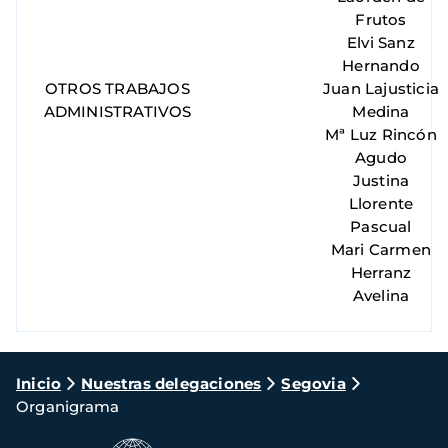
Frutos
Elvi Sanz
Hernando
OTROS TRABAJOS
Juan Lajusticia
ADMINISTRATIVOS
Medina
Mª Luz Rincón
Agudo
Justina
Llorente
Pascual
Mari Carmen
Herranz
Avelina
Ruta
Inicio
Nuestras delegaciones
Segovia
Organigrama
de
navegación