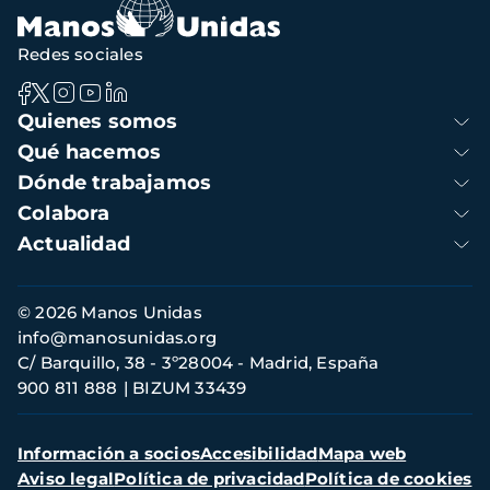
Redes sociales
Navegación
Quienes somos
principal
Qué hacemos
Dónde trabajamos
Colabora
Actualidad
Información
© 2026 Manos Unidas
de
info@manosunidas.org
contacto
C/ Barquillo, 38 - 3º28004 - Madrid, España
900 811 888
BIZUM 33439
Menú
Información a socios
Accesibilidad
Mapa web
secundario
Aviso legal
Política de privacidad
Política de cookies