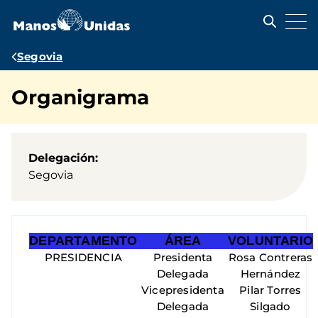
Pasar
al
contenido
principal
Ruta
Segovia
de
Organigrama
navegación
Delegación
Segovia
DEPARTAMENTO
ÁREA
VOLUNTARIO
PRESIDENCIA
Presidenta
Rosa Contreras
Delegada
Hernández
Vicepresidenta
Pilar Torres
Delegada
Silgado