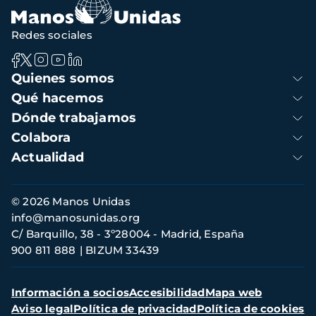
Redes sociales
Navegación
Quienes somos
principal
Qué hacemos
Dónde trabajamos
Colabora
Actualidad
Información
© 2026 Manos Unidas
de
info@manosunidas.org
contacto
C/ Barquillo, 38 - 3º28004 - Madrid, España
900 811 888
BIZUM 33439
Menú
Información a socios
Accesibilidad
Mapa web
secundario
Aviso legal
Política de privacidad
Política de cookies