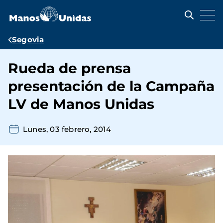
Pasar
al
contenido
principal
Ruta
Segovia
de
Rueda de prensa
navegación
presentación de la Campaña
LV de Manos Unidas
Lunes, 03 febrero, 2014