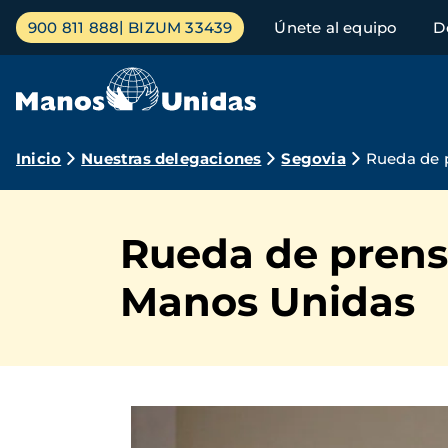
Pasar
Menú
900 811 888
BIZUM 33439
Únete al equipo
D
al
principal
contenido
principal
Ruta
Inicio
Nuestras delegaciones
Segovia
Rueda de 
de
navegación
Rueda de prens
Manos Unidas