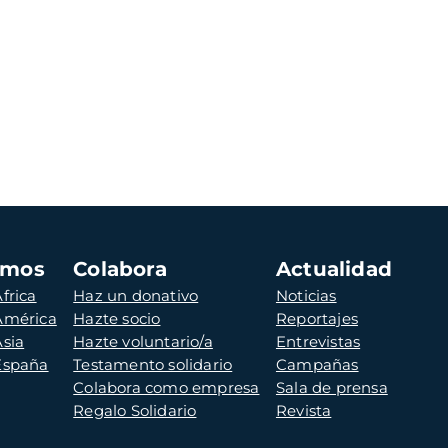
amos
Colabora
Actualidad
frica
Haz un donativo
Noticias
 América
Hazte socio
Reportajes
Asia
Hazte voluntario/a
Entrevistas
 España
Testamento solidario
Campañas
Colabora como empresa
Sala de prensa
Regalo Solidario
Revista