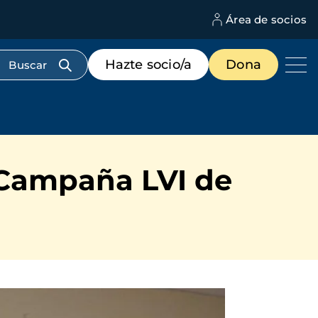
Área de socios
M
d
c
Menú
Hazte socio/a
Dona
d
de
us
destacados
cabecera
 Campaña LVI de