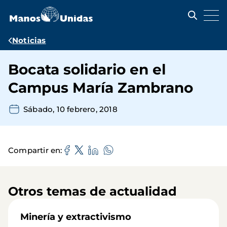
Pasar
al
contenido
principal
Ruta
Noticias
de
Bocata solidario en el
navegación
Campus María Zambrano
Sábado, 10 febrero, 2018
Compartir en
Otros temas de actualidad
Minería y extractivismo