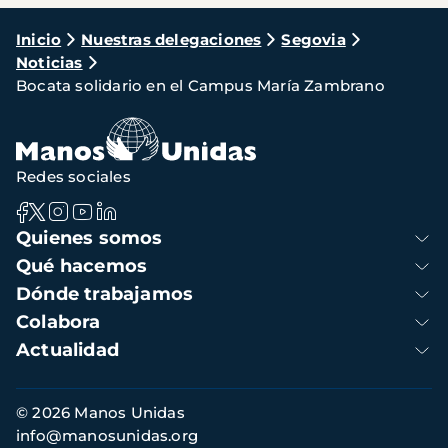
Ruta
Inicio
Nuestras delegaciones
Segovia
Noticias
de
Bocata solidario en el Campus María Zambrano
navegación
Redes sociales
Navegación
Quienes somos
principal
Qué hacemos
Dónde trabajamos
Colabora
Actualidad
Información
© 2026 Manos Unidas
de
info@manosunidas.org