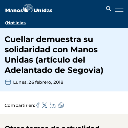
Pasar
al
contenido
principal
Ruta
Noticias
de
Cuellar demuestra su
navegación
solidaridad con Manos
Unidas (artículo del
Adelantado de Segovia)
Lunes, 26 febrero, 2018
Compartir en