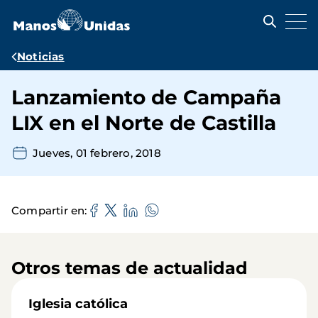
Pasar
al
contenido
principal
Ruta
Noticias
de
Lanzamiento de Campaña
navegación
LIX en el Norte de Castilla
Jueves, 01 febrero, 2018
Compartir en
Otros temas de actualidad
Iglesia católica