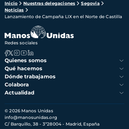
Ruta
Inicio
Nuestras delegaciones
Segovia
Noticias
de
Lanzamiento de Campaña LIX en el Norte de Castilla
navegación
Redes sociales
Navegación
Quienes somos
principal
Qué hacemos
Dónde trabajamos
Colabora
Actualidad
Información
© 2026 Manos Unidas
de
info@manosunidas.org
contacto
C/ Barquillo, 38 - 3º28004 - Madrid, España